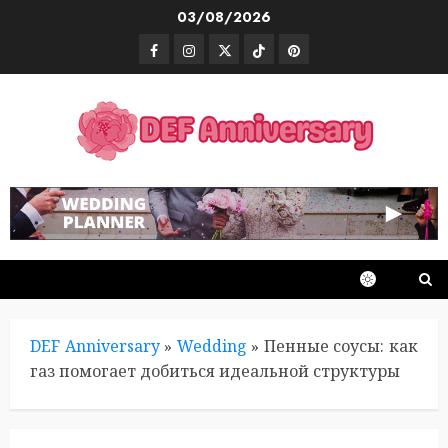
Skip
03/08/2026
to
Facebook
Instagram
Twitter
TikTok
Pinterest
content
DEF Anniversary
»
Wedding
»
Пенные соусы: как
газ помогает добиться идеальной структуры